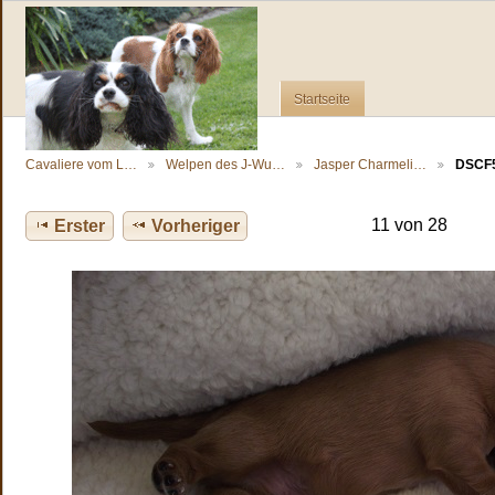
Startseite
Cavaliere vom L…
Welpen des J-Wu…
Jasper Charmeli…
DSCF
11 von 28
Erster
Vorheriger