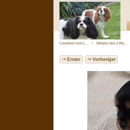
Cavaliere vom L…
Welpen des J-Wu…
Erster
Vorheriger