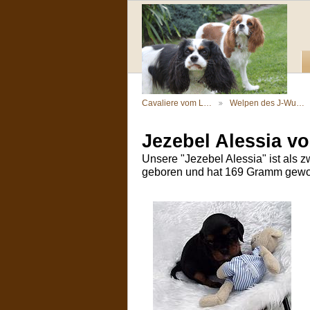
Cavaliere vom L…
Welpen des J-Wu…
Jezebel Alessia v
Unsere "Jezebel Alessia" ist als 
geboren und hat 169 Gramm gewoge